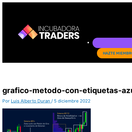
Ir
al
contenido
HAZTE MIEMBR
grafico-metodo-con-etiquetas-az
Por
Luis Alberto Duran
/
5 diciembre 2022