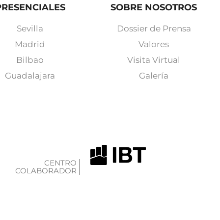
PRESENCIALES
SOBRE NOSOTROS
Sevilla
Dossier de Prensa
Madrid
Valores
Bilbao
Visita Virtual
Guadalajara
Galería
CENTRO
COLABORADOR
F
I
Y