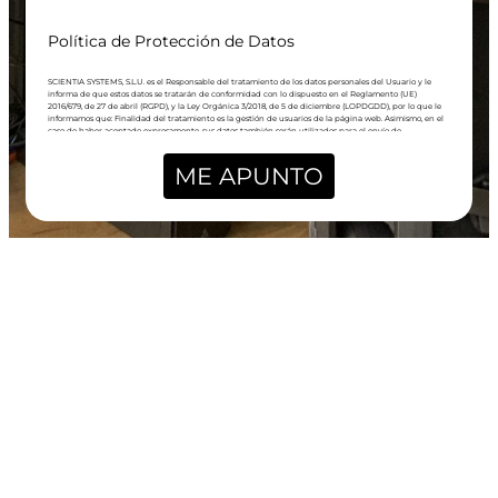
Política de Protección de Datos
SCIENTIA SYSTEMS, S.L.U. es el Responsable del tratamiento de los datos personales del Usuario y le
informa de que estos datos se tratarán de conformidad con lo dispuesto en el Reglamento (UE)
2016/679, de 27 de abril (RGPD), y la Ley Orgánica 3/2018, de 5 de diciembre (LOPDGDD), por lo que le
informamos que: Finalidad del tratamiento es la gestión de usuarios de la página web. Asimismo, en el
caso de haber aceptado expresamente, sus datos también serán utilizados para el envío de
comunicaciones comerciales. Legitimación: todas las finalidades indicadas anteriormente están basadas
en el consentimiento (artículo 6.1.a RGPD) otorgado marcando la correspondiente casilla de verificación.
Sus datos personales serán tratados en base a nuestra “política de privacidad”. Destinatarios: Sus datos
ME APUNTO
no serán cedidos a terceros, salvo obligación legal, sin embargo, le informamos que nuestra franquicia
principal, como parte del grupo empresarial, tiene acceso a la base de datos de clientes. Plazos de
conservación: sus datos se conservarán durante no más tiempo del necesario para mantener el fin del
tratamiento o existan prescripciones legales que dictaminen su custodia y cuando ya no sea necesario
para ello, se suprimirán con medidas de seguridad adecuadas para garantizar la anonimización de los
datos o la destrucción total de los mismos. Derechos: Puede acceder, rectificar y suprimir sus datos,
portabilidad de los datos, limitación u oposición a su tratamiento, derecho a no ser objeto de decisiones
automatizadas, así como a obtener información clara y transparente sobre el tratamiento de sus datos,
tal como se explica en la información adicional. No obstante, le informamos que en caso de que usted
entienda que sus derechos han sido desatendidos, puede escribirnos a admin@institutoibt.com, o
subsidiariamente presentar una reclamación ante la Agencia Española de Protección de Datos
(AEPD).Responsable: SCIENTIA SYSTEMS, S.L. – CIF: B90139304 – Dir. Postal: C/ASTRONOMÍA, PARQUE
EMPRESARIAL TORNEO, TORRE 2, PLANTA 10, MÓDULO 5, 41015, SEVILLA (SEVILLA) – Teléfono: 648
552 205 Email: admin@institutoibt.com