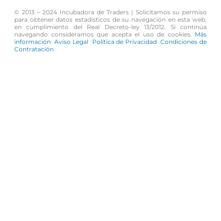
c
s
u
© 2013 – 2024 Incubadora de Traders | Solicitamos su permiso
para obtener datos estadísticos de su navegación en esta web,
e
t
t
en cumplimiento del Real Decreto-ley 13/2012. Si continúa
navegando consideramos que acepta el uso de cookies.
Más
información
Aviso Legal
Política de Privacidad
Condiciones de
b
a
u
Contratación
o
g
b
o
r
e
k
a
m