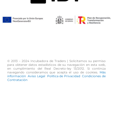
F
I
Y
a
n
o
c
s
u
© 2013 – 2024 Incubadora de Traders | Solicitamos su permiso
para obtener datos estadísticos de su navegación en esta web,
e
t
t
en cumplimiento del Real Decreto-ley 13/2012. Si continúa
navegando consideramos que acepta el uso de cookies.
Más
información
Aviso Legal
Política de Privacidad
Condiciones de
b
a
u
Contratación
o
g
b
o
r
e