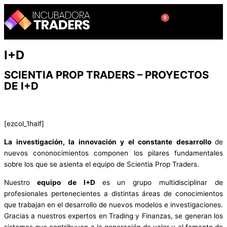
Ir
al
0
Cart
contenido
I+D
SCIENTIA PROP TRADERS – PROYECTOS
DE I+D
[ezcol_1half]
La investigación, la innovación y el constante desarrollo
de
nuevos cononocimientos componen los pilares fundamentales
sobre los que se asienta el equipo de Scientia Prop Traders.
Nuestro
equipo de I+D
es un grupo multidisciplinar de
profesionales pertenecientes a distintas áreas de conocimientos
que trabajan en el desarrollo de nuevos modelos e investigaciones.
Gracias a nuestros expertos en Trading y Finanzas, se generan los
sistemas que contribuyen a la generación de valor y al fomento de