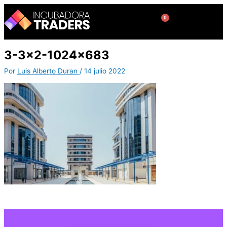
Ir
al
0
Cart
contenido
3-3×2-1024×683
Por
Luis Alberto Duran
/
14 julio 2022