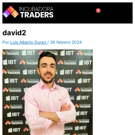
Ir
al
0
Cart
contenido
david2
Por
Luis Alberto Duran
/
26 febrero 2024