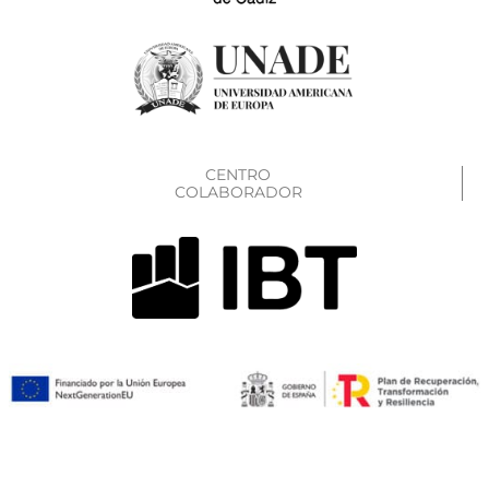
CENTRO
COLABORADOR
F
I
Y