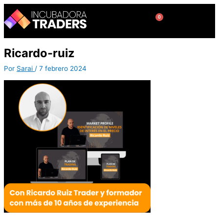
Ir
al
0
Cart
contenido
Ricardo-ruiz
Por
Sarai
/
7 febrero 2024