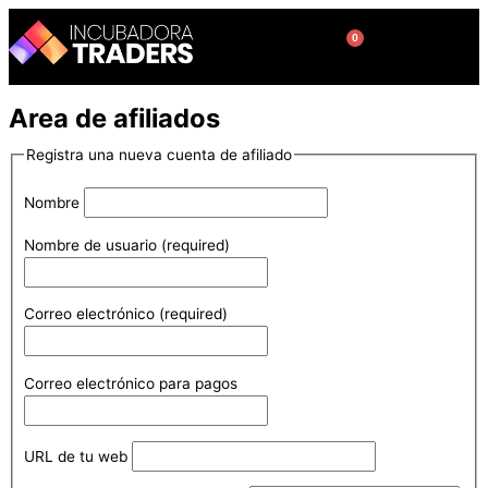
Ir
al
0
Cart
contenido
Area de afiliados
Registra una nueva cuenta de afiliado
Nombre
Nombre de usuario
(required)
Correo electrónico
(required)
Correo electrónico para pagos
URL de tu web