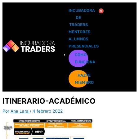
Ir
al
INCUBADORA
0
Cart
contenido
DE
TRADERS
MENTORES
ALUMNOS
PRESENCIALES
COMO
FUNCIONA
HAZTE
MIEMBRO
ITINERARIO-ACADÉMICO
Por
Ana Lara
/
4 febrero 2022