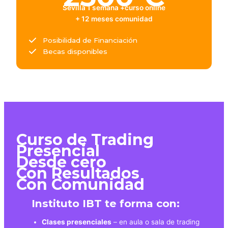
Sevilla 1 semana +curso online
+ 12 meses comunidad
Posibilidad de Financiación
Becas disponibles
Curso de Trading
Presencial
Desde cero
Con Resultados
Con Comunidad
Instituto IBT te forma con:
Clases presenciales
– en aula o sala de trading