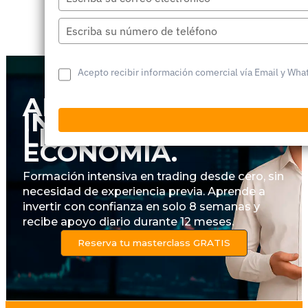
Profesional.
su
correo
Escriba
electrónico
su
número
de
Acepto recibir información comercial vía Email y Wh
teléfono
APRENDE A
INVERTIR.
LIBERA TU
ECONOMÍA.
Formación intensiva en trading desde cero, sin
necesidad de experiencia previa. Aprende a
invertir con confianza en solo 8 semanas y
recibe apoyo diario durante 12 meses.
Reserva tu masterclass GRATIS